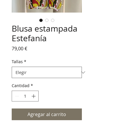
Blusa estampada
Estefanía
Precio
79,00 €
Tallas
*
Cantidad
*
Agregar al carrito
Blusa estampada de Estefanía.