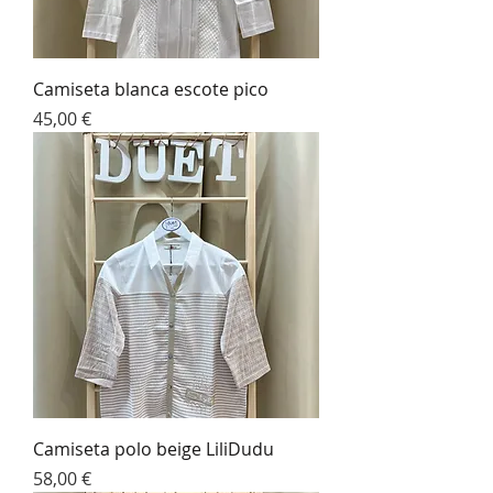
Camiseta blanca escote pico
Precio
45,00 €
Camiseta polo beige LiliDudu
Precio
58,00 €