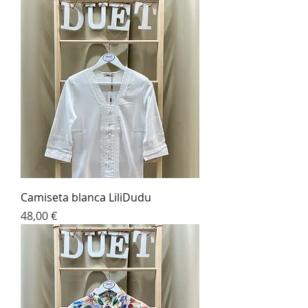
Camiseta blanca LiliDudu
Precio
48,00 €