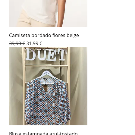
Camiseta bordado flores beige
Precio
Precio de oferta
39,99 €
31,99 €
Blusa estampada azul-tostado