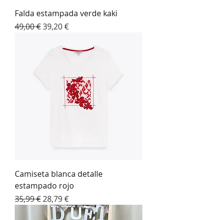
Falda estampada verde kaki
Precio
Precio de oferta
49,00 €
39,20 €
Camiseta blanca detalle
estampado rojo
Precio
Precio de oferta
35,99 €
28,79 €