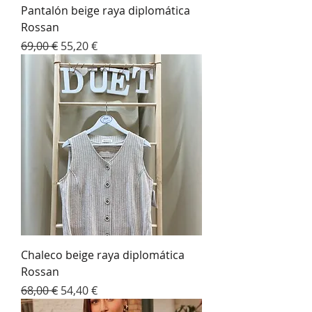
Pantalón beige raya diplomática
Rossan
Precio
Precio de oferta
69,00 €
55,20 €
Chaleco beige raya diplomática
Rossan
Precio
Precio de oferta
68,00 €
54,40 €