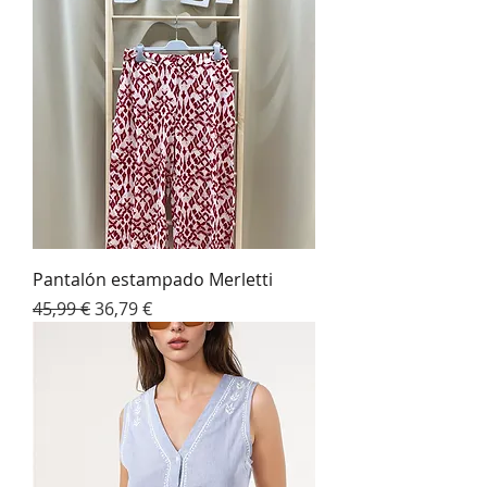
Pantalón estampado Merletti
Precio
Precio de oferta
45,99 €
36,79 €