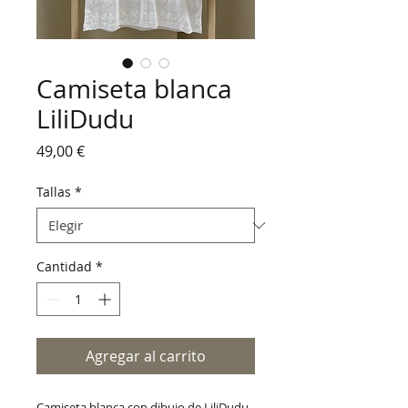
Camiseta blanca
LiliDudu
Precio
49,00 €
Tallas
*
Cantidad
*
Agregar al carrito
Camiseta blanca con dibujo de LiliDudu