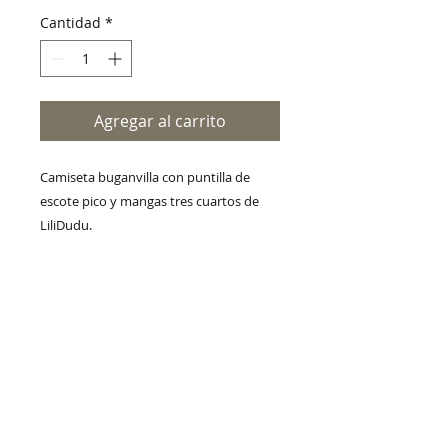
Cantidad
*
Agregar al carrito
Camiseta buganvilla con puntilla de
escote pico y mangas tres cuartos de
LiliDudu.
© 2020 duet moda
Envío
Cambios y devoluciones