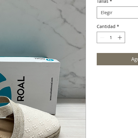
Tallas
*
Elegir
Cantidad
*
Agr