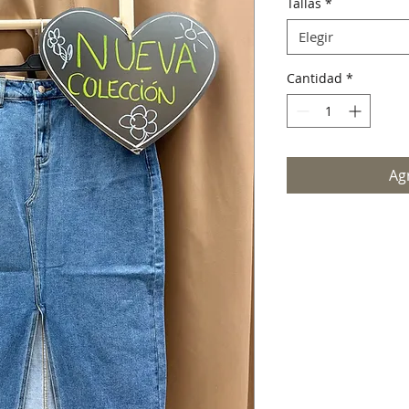
Tallas
*
Elegir
Cantidad
*
Agr