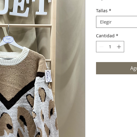
Tallas
*
Elegir
Cantidad
*
Agr