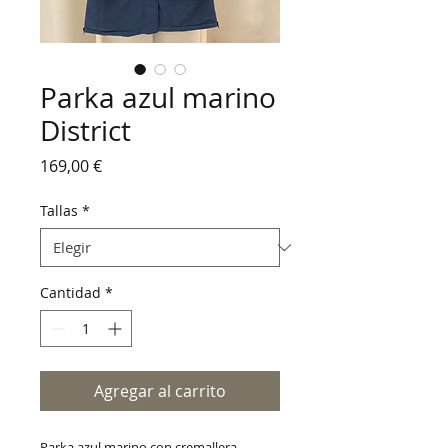
Parka azul marino
District
Precio
169,00 €
Tallas
*
Cantidad
*
Agregar al carrito
Parka azul marino con cremallera,