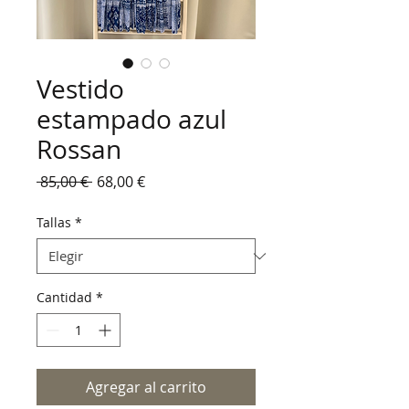
Vestido
estampado azul
Rossan
Precio
Precio
 85,00 € 
68,00 €
de
oferta
Tallas
*
Cantidad
*
Agregar al carrito