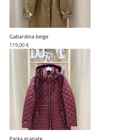
Gabardina beige
Precio
119,00 €
Parka granate